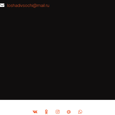
loshadivsochi@mail.ru